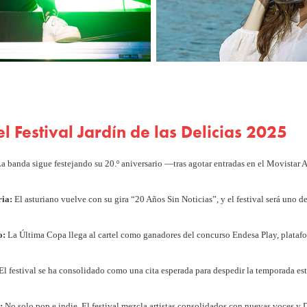
l Festival Jardín de las Delicias 2025
a banda sigue festejando su 20.º aniversario —tras agotar entradas en el Movistar 
ria:
El asturiano vuelve con su gira “20 Años Sin Noticias”, y el festival será uno de
o:
La Última Copa llega al cartel como ganadores del concurso Endesa Play, platafo
El festival se ha consolidado como una cita esperada para despedir la temporada es
:
No solo pop e indie. El festival mezcla artistas consolidados con nuevas voces y 