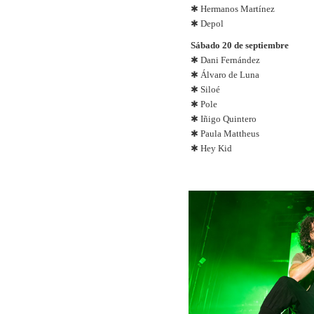
✱ Hermanos Martínez
✱ Depol
Sábado 20 de septiembre
✱ Dani Fernández
✱ Álvaro de Luna
✱ Siloé
✱ Pole
✱ Iñigo Quintero
✱ Paula Mattheus
✱ Hey Kid